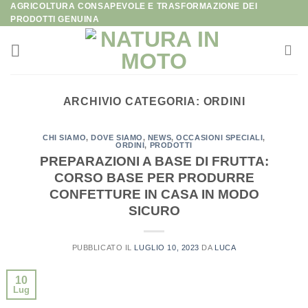
AGRICOLTURA CONSAPEVOLE E TRASFORMAZIONE DEI
Salta
PRODOTTI GENUINA
ai
contenuti
ARCHIVIO CATEGORIA:
ORDINI
CHI SIAMO
,
DOVE SIAMO
,
NEWS
,
OCCASIONI SPECIALI
,
ORDINI
,
PRODOTTI
PREPARAZIONI A BASE DI FRUTTA:
CORSO BASE PER PRODURRE
CONFETTURE IN CASA IN MODO
SICURO
PUBBLICATO IL
LUGLIO 10, 2023
DA
LUCA
10
Lug