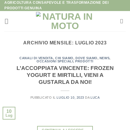
AGRICOLTURA CONSAPEVOLE E TRASFORMAZIONE DEI
Salta
PRODOTTI GENUINA
ai
contenuti
ARCHIVIO MENSILE:
LUGLIO 2023
CANALI DI VENDITA
,
CHI SIAMO
,
DOVE SIAMO
,
NEWS
,
OCCASIONI SPECIALI
,
PRODOTTI
L’ACCOPPIATA VINCENTE: FROZEN
YOGURT E MIRTILLI, VIENI A
GUSTARLA DA NOI!
PUBBLICATO IL
LUGLIO 10, 2023
DA
LUCA
10
Lug