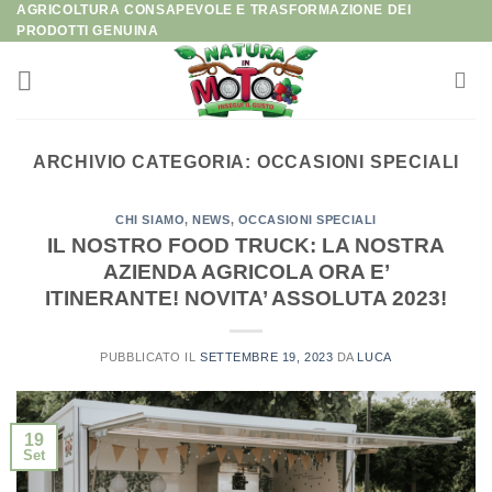
AGRICOLTURA CONSAPEVOLE E TRASFORMAZIONE DEI
Salta
PRODOTTI GENUINA
ai
contenuti
ARCHIVIO CATEGORIA:
OCCASIONI SPECIALI
CHI SIAMO
,
NEWS
,
OCCASIONI SPECIALI
IL NOSTRO FOOD TRUCK: LA NOSTRA
AZIENDA AGRICOLA ORA E’
ITINERANTE! NOVITA’ ASSOLUTA 2023!
PUBBLICATO IL
SETTEMBRE 19, 2023
DA
LUCA
19
Set