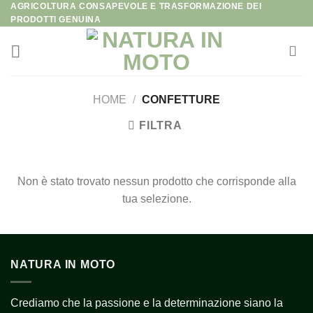
AGRICOLTURA CONSAPEVOLE E TRASFORMAZIONE DEI
Salta
PRODOTTI GENUINA
ai
contenuti
HOME
/
CONFETTURE
FILTRA
Non è stato trovato nessun prodotto che corrisponde alla
tua selezione.
NATURA IN MOTO
Crediamo che la passione e la determinazione siano la